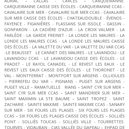
AURIAC – CALLAS - CARCÈS – CARQUEIRANNE
CARQUEIRANNE CAISSE DES ÉCOLES - CARQUEIRANNE CCAS -
CAVALAIRE SUR MER - CAVALAIRE SUR MER CCAS - CAVALAIRE
SUR MER CAISSE DES ÉCOLES - CHATEAUDOUBLE - ÉVENOS -
FAYENCE - FIGANIÈRES - FLASSANS SUR ISSOLE - GASSIN -
GONFARON - LA CADIÈRE D’AZUR - LA CROIX VALMER - LA
FARLÈDE - LA GARDE FREINET - LA LONDE LES MAURES - LA
LONDE LES MAURES CCAS - LA LONDE LES MAURES CAISSE
DES ÉCOLES - LA VALETTE DU VAR - LA VALETTE DU VAR CCAS
-LE BEAUSSET LE CANNET DES MAURES - LE LAVANDOU - LE
LAVANDOU CCAS - LE LAVANDOU CAISSE DES ÉCOLES - LE
PRADET - LE RAYOL CANADEL - LE REVEST LES EAUX - LE
REVEST LES EAUX CAISSE DES ÉCOLES - LE THORONET - LE
VAL - MONTFERRAT - MONTFORT SUR ARGENS - OLLIOULES
– PIERREFEU DU VAR – PIGNANS - PUGET SUR ARGENS -
PUGET VILLE – RAMATUELLE RIANS – SAINT CYR SUR MER –
SAINT CYR SUR MER CCAS – SAINT MANDRIER SUR MER –
SAINT MAXIMIN LA STE BAUME – SAINT TROPEZ - SAINT
ZACHARIE - SAINTE MAXIME - SAINTE MAXIME CCAS - SANARY
SUR MER - SIX FOURS LES PLAGES - SIX FOURS LES PLAGES
CCAS – SIX FOURS LES PLAGES CAISSE DES ÉCOLES – SOLLIÈS
PONT - SOLLIÈS TOUCAS - SOLLIÈS VILLE - TOURRETTES
TOURVES - VIDAUBAN - CIAS VALLÉE DU GAPEAU – EHPAD DE