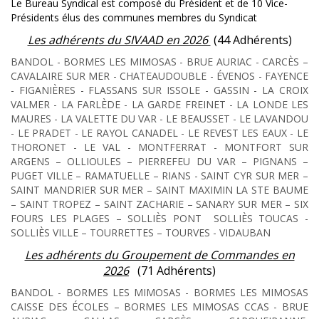
Le Bureau Syndical est composé du Président et de 10 Vice-
Présidents élus des communes membres du Syndicat
Les adhérents du SIVAAD en 2026
(44 Adhérents)
BANDOL - BORMES LES MIMOSAS - BRUE AURIAC - CARCÈS –
CAVALAIRE SUR MER - CHATEAUDOUBLE - ÉVENOS - FAYENCE
- FIGANIÈRES - FLASSANS SUR ISSOLE - GASSIN - LA CROIX
VALMER - LA FARLÈDE - LA GARDE FREINET - LA LONDE LES
MAURES - LA VALETTE DU VAR - LE BEAUSSET - LE LAVANDOU
- LE PRADET - LE RAYOL CANADEL - LE REVEST LES EAUX - LE
THORONET - LE VAL - MONTFERRAT - MONTFORT SUR
ARGENS – OLLIOULES – PIERREFEU DU VAR – PIGNANS –
PUGET VILLE – RAMATUELLE – RIANS - SAINT CYR SUR MER –
SAINT MANDRIER SUR MER – SAINT MAXIMIN LA STE BAUME
– SAINT TROPEZ – SAINT ZACHARIE – SANARY SUR MER – SIX
FOURS LES PLAGES – SOLLIÈS PONT SOLLIÈS TOUCAS -
SOLLIÈS VILLE – TOURRETTES – TOURVES - VIDAUBAN
Les adhérents du Groupement de Commandes en
2026
(71 Adhérents)
BANDOL - BORMES LES MIMOSAS - BORMES LES MIMOSAS
CAISSE DES ÉCOLES – BORMES LES MIMOSAS CCAS - BRUE