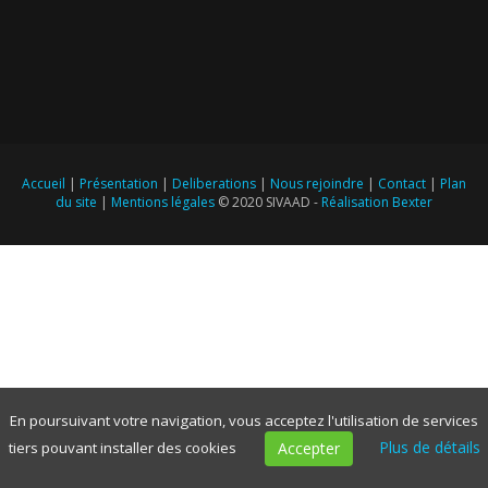
Accueil
|
Présentation
|
Deliberations
|
Nous rejoindre
|
Contact
|
Plan
du site
|
Mentions légales
© 2020 SIVAAD -
Réalisation Bexter
En poursuivant votre navigation, vous acceptez l'utilisation de services
Plus de détails
tiers pouvant installer des cookies
Accepter