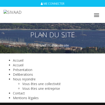
ME CONNECTER
Tog
nav
PLAN DU SITE
Accueil
Plan du site
Accueil
Accueil
Présentation
Deliberations
Nous rejoindre
Vous êtes une collectivité
Vous êtes une entreprise
Contact
Mentions légales